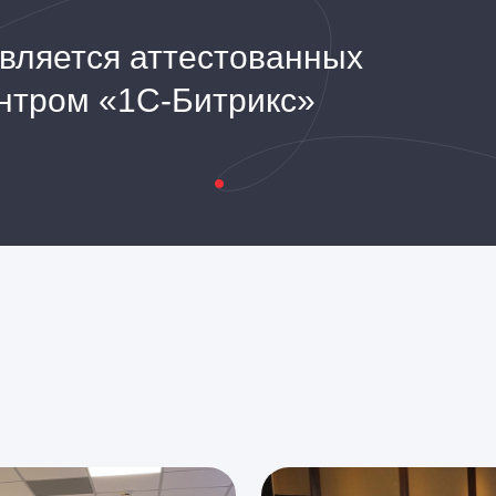
является аттестованных
нтром «1С‑Битрикс»